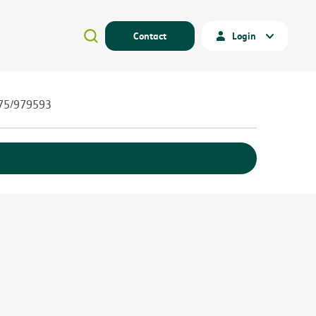
Contact
Login
475/979593