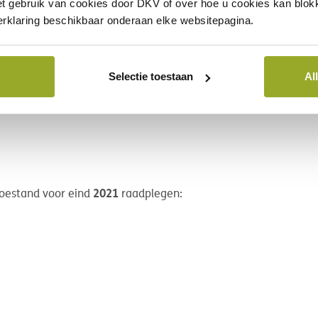
et gebruik van cookies door DKV of over hoe u cookies kan blokk
rklaring beschikbaar onderaan elke websitepagina.
2022
 toestand voor eind
raadplegen:
Selectie toestaan
Al
2021
 toestand voor eind
raadplegen: