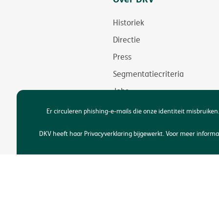
Historiek
Directie
Press
Segmentatiecriteria
Jobs
Duurzaamheid
Er circuleren phishing-e-mails die onze identiteit misbruiken.
Toegankelijkheid
DKV heeft haar Privacyverklaring bijgewerkt. Voor meer infor
Copyright © DKV België
Jur