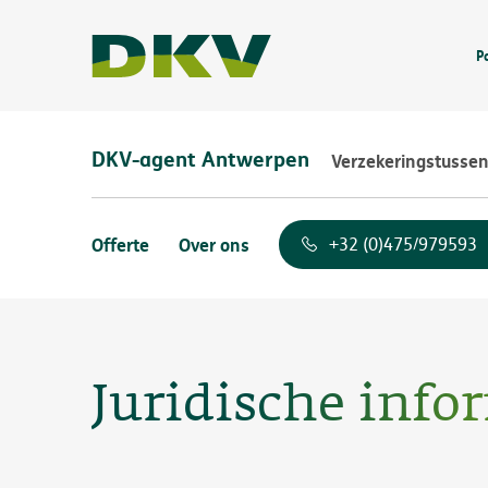
P
DKV-agent Antwerpen
Verzekeringstusse
Offerte
Over ons
+32 (0)475/979593
Juridische info