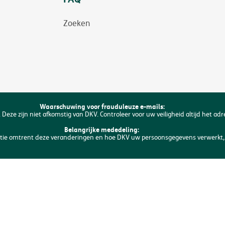
Zoeken
Waarschuwing voor frauduleuze e-mails:
 Deze zijn niet afkomstig van DKV. Controleer voor uw veiligheid altijd het ad
Belangrijke mededeling:
matie omtrent deze veranderingen en hoe DKV uw persoonsgegevens verwerkt, 
idische informatie
Privacyverklaring
Verklaring omtrent de cookies
T