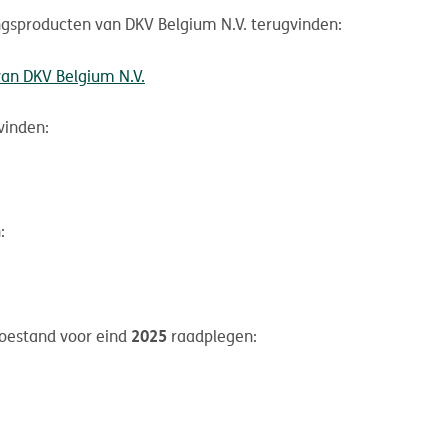
ingsproducten van DKV Belgium N.V. terugvinden:
van DKV Belgium N.V.
vinden:
:
2025
 toestand voor eind
raadplegen: